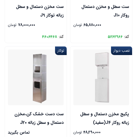
ست سطل و مخزن دستمال
ست مخزن دستمال و سطل
روکار J10
زباله توکار J9
65,880,000
تومان
78,000,000
تومان
کد:
5262966
کد:
4606468
نصب دیوار
توکار
پکیج مخزن دستمال و سطل
ست دست خشک کن،مخزن
زباله روکار J4(سفید)
دستمال و سطل زباله J20
48,290,000
تومان
تماس بگیرید