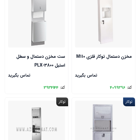
مخزن دستمال توکار فلزی M110
ست مخزن دستمال و سطل
استیل PLX-3800
تماس بگیرید
تماس بگیرید
کد:
4099396
کد:
3934144
توکار
توکار