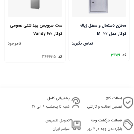
مخزن دستمال و سطل زباله
ست سرویس بهداشتی عمومی
توکار مدل MT22
توکار Vandy 602
تماس بگیرید
ناموجود
کد:
311721
کد:
364635
اصالت کالا
پشتیبانی کامل
تضمین اصالت و گارانتی
شنبه تا پنجشنبه 9 الی 17
ضمانت بازگشت وجه
تحویل اکسپرس
بازگرداندن وجه در ۷ روز
سراسر ایران