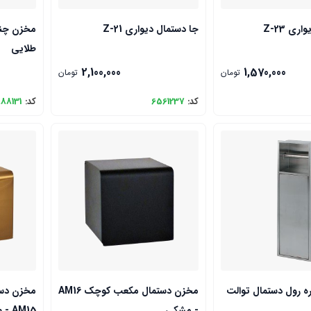
ری Z-23
جا دستمال دیواری Z-21
طلایی
2,100,000
1,570,000
تومان
تومان
کد:
6561237
کد:
88131
ه رول دستمال توالت
مخزن دستمال مکعب کوچک AM16
مخزن دس
- مشکی
AM15 - طلایی براق