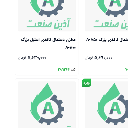
مخزن دستمال کاغذی بزرگ A-550
مخزن دستمال کاغذی استیل بزرگ
A-500
5,630,000
5,690,000
تومان
تومان
7
کد:
289264
ویژه