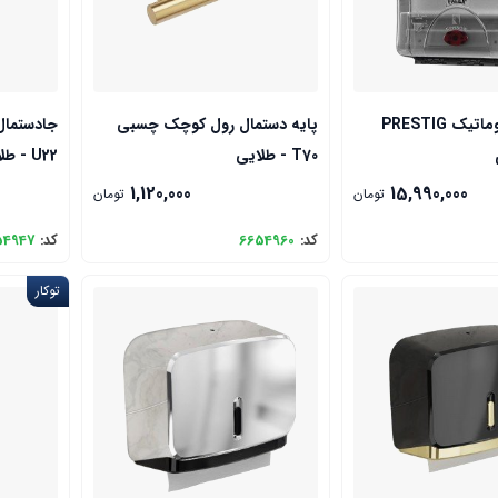
جادستمال اتوماتیک PRESTIG
پایه دستمال رول کوچک چسبی
جادستمال
T70 - طلایی
U22 - طلایی
1,120,000
15,990,000
تومان
تومان
کد:
6654960
کد:
54947
توکار