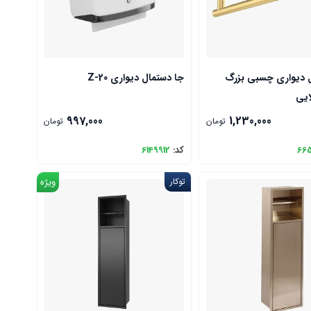
 دیواری چسبی بزرگ
جا دستمال دیواری Z-20
997,000
1,230,000
تومان
تومان
66
کد:
6149912
توکار
ویژه