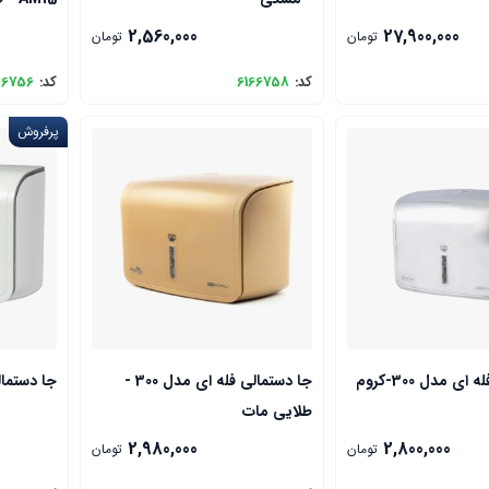
2,560,000
27,900,000
تومان
تومان
کد:
6166758
کد:
66756
پرفروش
ی مدل 300-کروم
جا دستمالی فله ای مدل 300 -
جا دستمالی
طلایی مات
2,980,000
2,800,000
تومان
تومان