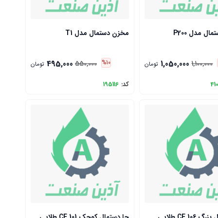
ال مدل P200
مخزن دستمال مدل T1
495,000
1,050,000
%10
550,000
1,100,000
تومان
تومان
41
کد:
195116
CE 106 طلایی
جا دستمال کوچک CE 101 طلایی