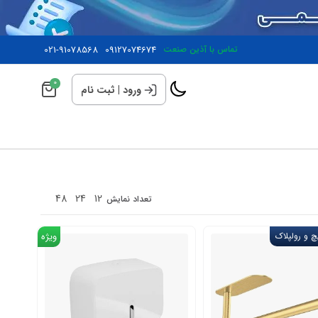
تماس با آذین صنعت
09127074674
021-91078568
0
ورود
|
ثبت نام
48
24
12
تعداد نمایش
 و رولپلاک
ویژه