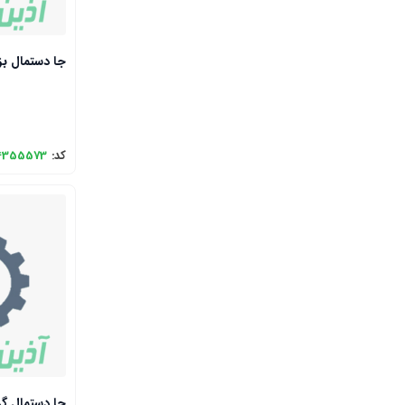
جا دستمال بزرگ OJIN 20
کد:
4355573
جا دستمال گرد ROJIN 13-