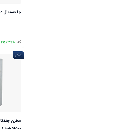
جا دستمال دیوا
کد:
6561348
توکار
مخزن چندکار
M500-استیل