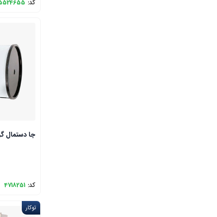
کد:
5524655
جا دستمال گرد ROJIN 14-
کد:
4718251
توکار