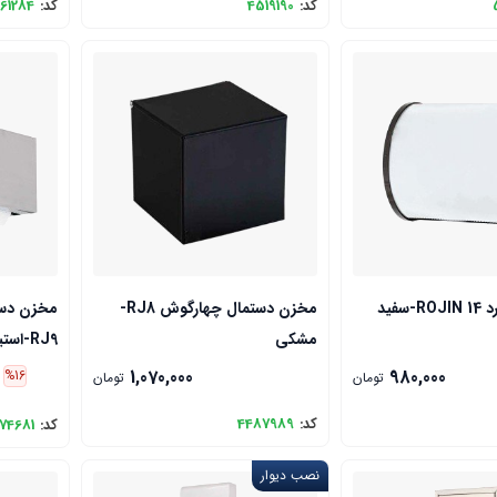
کد:
4519190
کد:
61284
سفید
مخزن دستمال چهارگوش RJ8-
مخزن دست
مشکی
RJ9-استیل
1,070,000
980,000
%16
تومان
تومان
کد:
4487989
کد:
74681
نصب دیوار