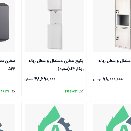
مال و سطل زباله
پکیج مخزن دستمال و سطل زباله
مخزن دس
روکار J4(سفید)
A42
48,290,000
78,000,000
تومان
تومان
کد:
4166813
کد:
18639