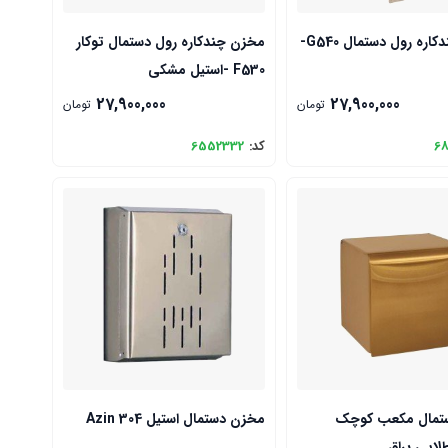
مخزن چندکاره رول دستمال G540-
مخزن چندکاره رول دستمال توکار
F530 -استیل مشکی
27,900,000
27,900,000
تومان
تومان
68
کد:
6552332
تمال مکعب کوچک
مخزن دستمال استیل Azin 304