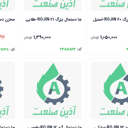
R-استیل
جا دستمال بزرگ ROJIN 21-طلایی
مخزن دستم
1,390,000
1,050,000
%5
تومان
تومان
کد:
4355524
کد:
07638
مشکی
جا دستمال گرد ROJIN 12-طوسی
جا دستمال بزرگ 