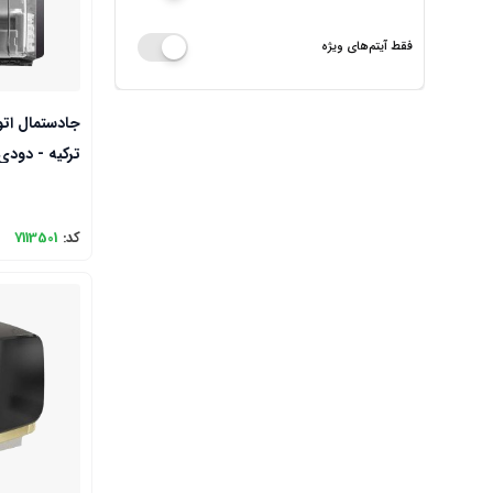
فقط آیتم‌های ویژه
ترکیه - دودی
کد:
7113501