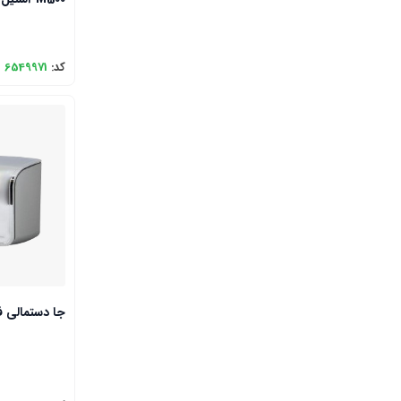
کد:
6549971
جا دستمالی فله ا