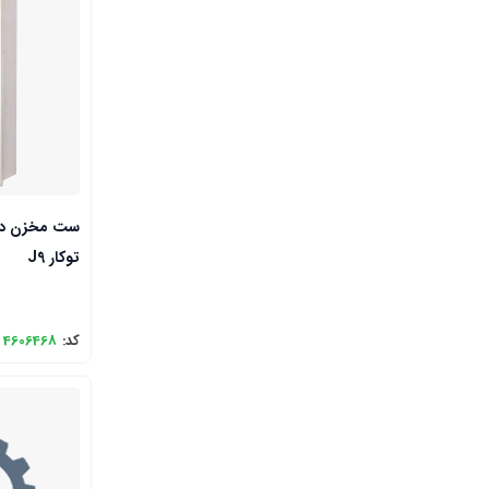
ست مخزن دست
توکار J9
کد:
4606468