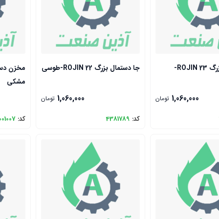
جا دستمال بزرگ ROJIN 23-
جا دستمال بزرگ ROJIN 22-طوسی
مشکی
1,060,000
1,060,000
تومان
تومان
کد:
4381789
کد:
001007