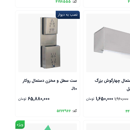
4
کد:
4718555
نصب به دیوار
مال چهارگوش بزرگ
ست سطل و مخزن دستمال روکار
J10
65,880,000
1,650,000
1,960,000
تومان
تومان
کد:
5262966
44
ویژه