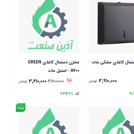
تمال کاغذی مشکی مات
مخزن دستمال کاغذی GREEN
A400 - استیل مات
3,910,000
3,610,000
%5
3,800,000
تومان
تومان
40
کد:
331389
ویژه