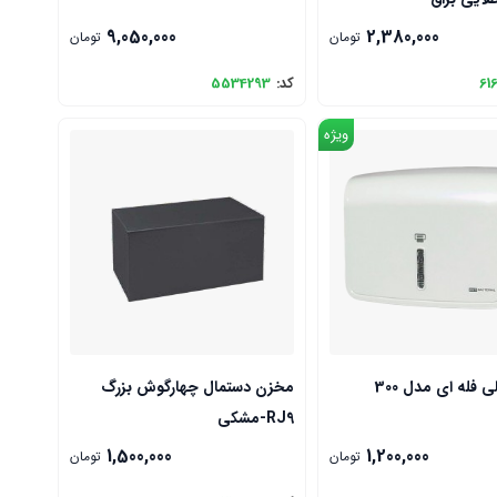
9,050,000
2,380,000
تومان
تومان
61
کد:
5534293
ویژه
 فله ای مدل 300
مخزن دستمال چهارگوش بزرگ
RJ9-مشکی
1,500,000
1,200,000
تومان
تومان