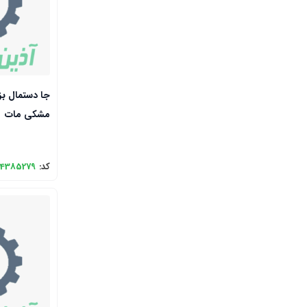
مشکی مات
کد:
4385279