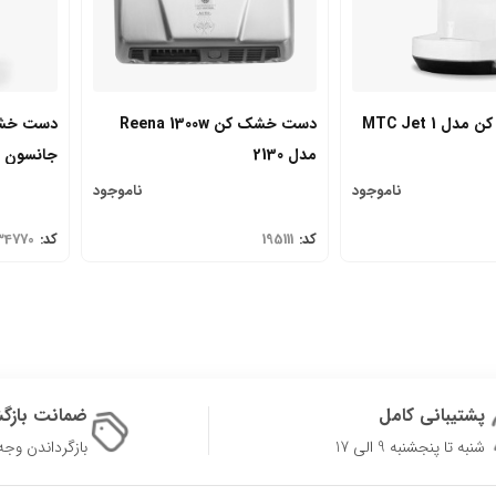
 MTC Jet 1
دست خشک کن Reena 1300w
مدل 2130
جانسون
ناموجود
ناموجود
کد:
195111
کد:
34770
پشتیبانی کامل
ضمانت بازگ
شنبه تا پنجشنبه 9 الی 17
بازگرداندن وجه در 