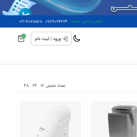
تماس با آذین صنعت
09127074674
021-91078568
0
ورود
|
ثبت نام
48
24
12
تعداد نمایش