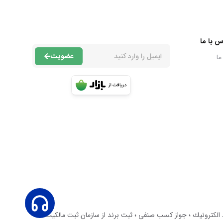
س با ما
عضویت
ما
عاليت دارد. داراى نماد اعتماد الكترونيك ؛ جواز كسب صنفى ؛ ثبت برند از سازمان ثبت مالكيت