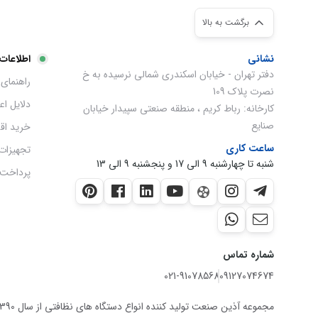
برگشت به بالا
نشانی
اطلاعات
دفتر تهران - خیابان اسکندری شمالی نرسیده به خ
راهنمای 
نصرت پلاک 109
دلایل ا
کارخانه: رباط کریم ، منطقه صنعتی سپیدار خیابان
صنایع
خرید اق
ساعت کاری
تجهیزات
شنبه تا چهارشنبه 9 الی 17 و پنجشنبه 9 الی 13
پرداخت 
شماره تماس
021-91078568
09127074674