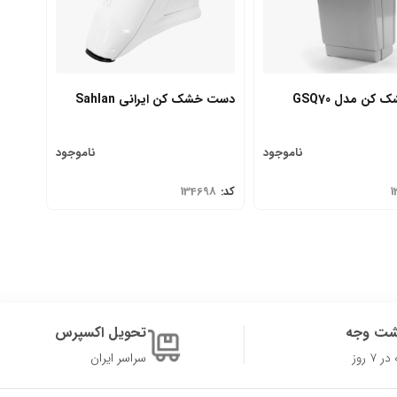
دست خشک کن مدل GSQ70
دست خشک کن ایرانی Sahlan
ناموجود
ناموجود
1
کد:
134698
شت وجه
تحویل اکسپرس
۷ روز
سراسر ایران