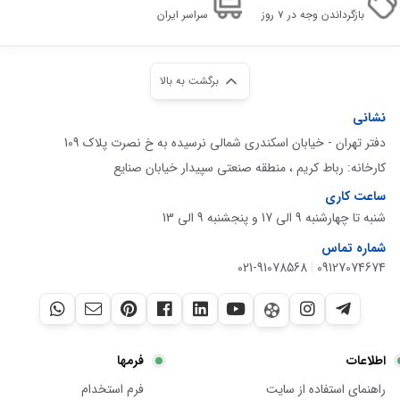
بازگرداندن وجه در ۷ روز
سراسر ایران
برگشت به بالا
نشانی
دفتر تهران - خیابان اسکندری شمالی نرسیده به خ نصرت پلاک 109
کارخانه: رباط کریم ، منطقه صنعتی سپیدار خیابان صنایع
ساعت کاری
شنبه تا چهارشنبه 9 الی 17 و پنجشنبه 9 الی 13
شماره تماس
021-91078568
|
09127074674
اطلاعات
فرمها
راهنمای استفاده از سایت
فرم استخدام