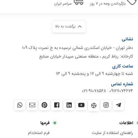
بازگرداندن وجه در ۷ روز
سراسر ایران
برگشت به بالا
نشانی
دفتر تهران - خیابان اسکندری شمالی نرسیده به خ نصرت پلاک 109
کارخانه: رباط کریم ، منطقه صنعتی سپیدار خیابان صنایع
ساعت کاری
شنبه تا چهارشنبه 9 الی 17 و پنجشنبه 9 الی 13
شماره تماس
021-91078568
|
09127074674
اطلاعات
فرمها
راهنمای استفاده از سایت
فرم استخدام