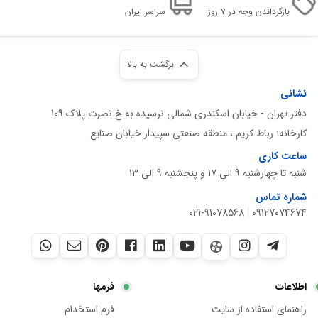
بازگرداندن وجه در ۷ روز
سراسر ایران
برگشت به بالا
نشانی
دفتر تهران - خیابان اسکندری شمالی نرسیده به خ نصرت پلاک 109
کارخانه: رباط کریم ، منطقه صنعتی سپیدار خیابان صنایع
ساعت کاری
شنبه تا چهارشنبه 9 الی 17 و پنجشنبه 9 الی 13
شماره تماس
021-91078568
|
09127074674
اطلاعات
فرمها
راهنمای استفاده از سایت
فرم استخدام