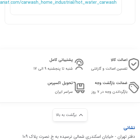
nsanat.com/carwash_home_industrial/hot_water_carwash
اصالت کالا
پشتیبانی کامل
تضمین اصالت و گارانتی
شنبه تا پنجشنبه 9 الی 17
ضمانت بازگشت وجه
تحویل اکسپرس
بازگرداندن وجه در ۷ روز
سراسر ایران
برگشت به بالا
نشانی
دفتر تهران - خیابان اسکندری شمالی نرسیده به خ نصرت پلاک 109