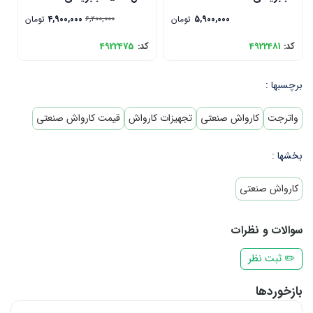
5,900,000
تومان
4,900,000
تومان
6,200,000
کد:
4922481
کد:
4922475
ک
برچسبها :
واترجت
کارواش صنعتی
تجهیزات کارواش
قیمت کارواش صنعتی
بخشها :
کارواش صنعتی
سوالات و نظرات
✏️ ثبت نظر
بازخوردها