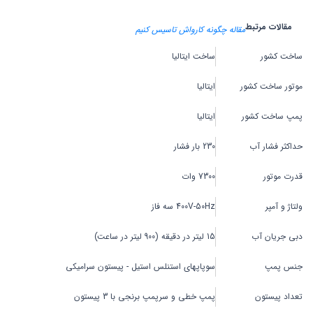
مقالات مرتبط
مقاله چگونه کارواش تاسیس کنیم
ساخت کشور
ساخت ایتالیا
موتور ساخت کشور
ایتالیا
پمپ ساخت کشور
ایتالیا
حداکثر فشار آب
230 بار فشار
قدرت موتور
7300 وات
ولتاژ و آمپر
400V-50Hz سه فاز
دبی جریان آب
15 لیتر در دقیقه (900 لیتر در ساعت)
جنس پمپ
سوپاپهای استنلس استیل - پیستون سرامیکی
تعداد پیستون
پمپ خطی و سرپمپ برنجی با 3 پیستون