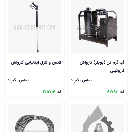
آب گرم کن (بویلر) کارواش
لانس و نازل ایتالیایی کارواش
گازوئیلی
تماس بگیرید
تماس بگیرید
کد:
197083
کد:
205704