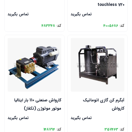
touchless 720
تماس بگیرید
تماس بگیرید
کد:
4005686
کد:
483348
آبگرم کن گازی اتوماتیک
کارواش صنعتی 110 بار ایتالیا
کارواش
موتور موتوژن (تکفاز)
تماس بگیرید
تماس بگیرید
کد:
357463
کد:
148794