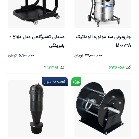
جاروبرقی سه موتوره اتوماتیک
صندلی تعمیرگاهی مدل 5150 -
M-603A
بلبرینگی
77,000,000
تومان
5,900,000
تومان
کد:
6726058
کد:
4922481
ویژه
نصب به دیوار