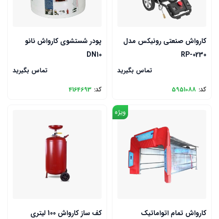
کارواش صنعتی رونیکس مدل
پودر شستشوی کارواش نانو
DN10
RP-0230
تماس بگیرید
تماس بگیرید
کد:
5951088
کد:
4164693
ویژه
کارواش تمام اتواماتیک
کف ساز کارواش 100 لیتری