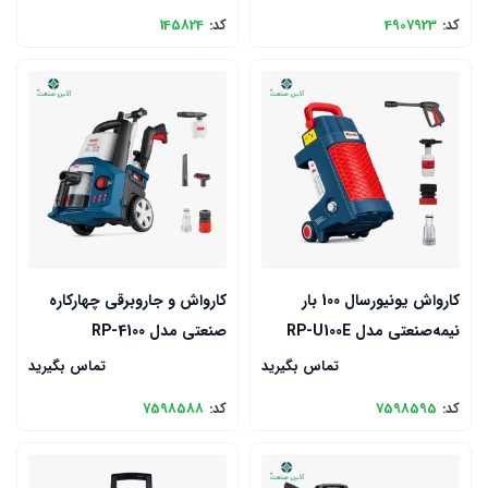
کد:
4907923
کد:
145824
کارواش یونیورسال 100 بار
کارواش و جاروبرقی چهارکاره
نیمه‌صنعتی مدل RP-U100E
صنعتی مدل RP-4100
تماس بگیرید
تماس بگیرید
کد:
7598595
کد:
7598588