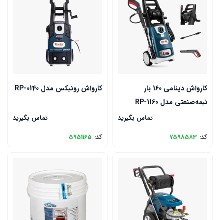
کارواش دینامی 160 بار
کارواش رونیکس مدل RP-0140
نیمه‌صنعتی مدل RP-1160
تماس بگیرید
تماس بگیرید
کد:
7598583
کد:
5951165