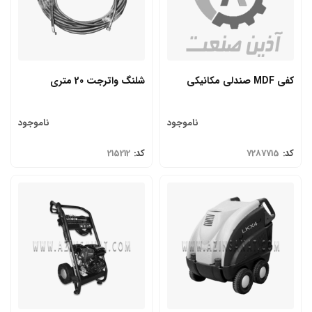
کفی MDF صندلی مکانیکی
شلنگ واترجت 20 متری
ناموجود
ناموجود
کد:
7287715
کد:
215212